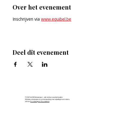
Over het evenement
Inschrijven via 
www.equibel.be
Deel dit evenement
© 2025 k.VOR Antwerpen – alle rechten voorbehouden.
Website ontworpen in samenwerking met vrijwilligers en ruiters.
Lid van
Paardensport Vlaanderen
.