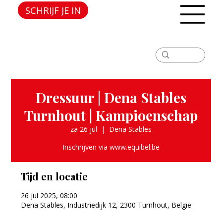
SCHRIJF JE IN
Dressuur | Dena Stables
Turnhout | Kampioenschap
za 26 jul
  |  
Dena Stables
Inschrijven via www.equibel.be
Tijd en locatie
26 jul 2025, 08:00
Dena Stables, Industriedijk 12, 2300 Turnhout, België