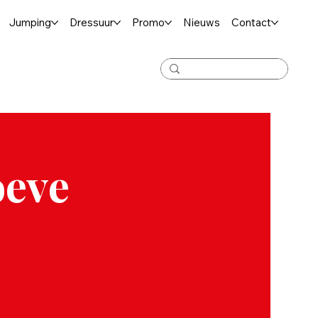
Jumping
Dressuur
Promo
Nieuws
Contact
oeve