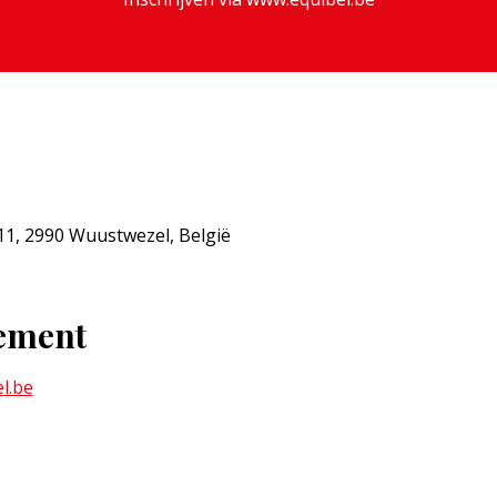
11, 2990 Wuustwezel, België
nement
l.be