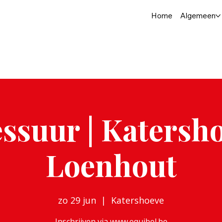
Home
Algemeen
ssuur | Katersh
Loenhout
zo 29 jun
  |  
Katershoeve
Inschrijven via www.equibel.be