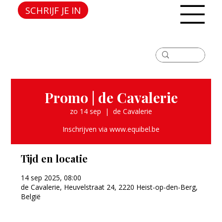
SCHRIJF JE IN
Promo | de Cavalerie
zo 14 sep
  |  
de Cavalerie
Inschrijven via www.equibel.be
Tijd en locatie
14 sep 2025, 08:00
de Cavalerie, Heuvelstraat 24, 2220 Heist-op-den-Berg,
België