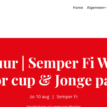
Home
Algemeen
ur | Semper Fi W
or cup & Jonge p
zo 10 aug
  |  
Semper Fi
Inschrijven via www.equibel.be