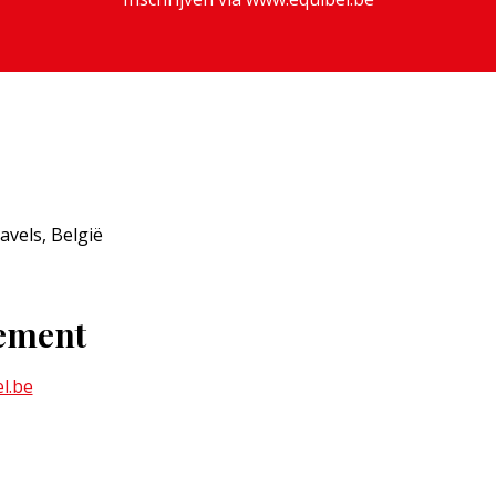
avels, België
nement
l.be