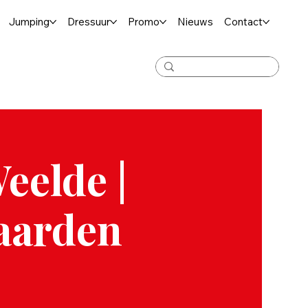
Jumping
Dressuur
Promo
Nieuws
Contact
eelde |
aarden