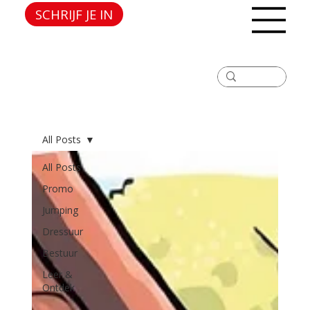
SCHRIJF JE IN
All Posts
All Posts
Promo
Jumping
Dressuur
Bestuur
Leer &
Ontdek