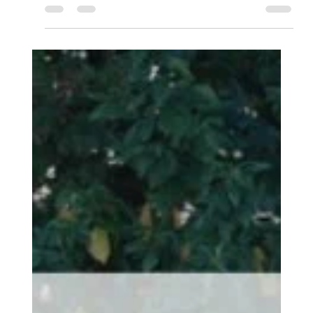
kwam het sneller dan verwacht. Hoe dan ook: er komt
nu niet alleen borstelen, rijden en verzorgen bij kijken…
maar ook wat administratief werk. Maak je geen
zorgen – we leggen alles stap voor stap uit. Ook wat je
later nog moet doen als je wedstrijden wil rijden of als
je paard uit het buitenland komt. Stel: je paard heeft al
een chip en een paspoort Dat is top! Maar je be