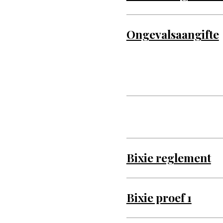
Ongevalsaangifte
Bixie reglement
Bixie proef 1