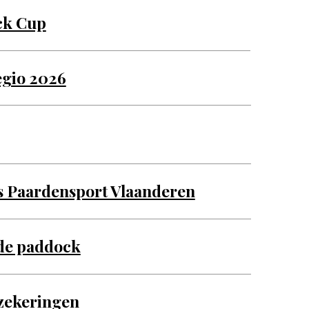
ck Cup
gio 2026
es Paardensport Vlaanderen
 de paddock
rzekeringen