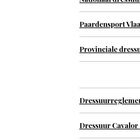
Paardensport Vla
Provinciale dress
Dressuurregleme
Dressuur Cavalor