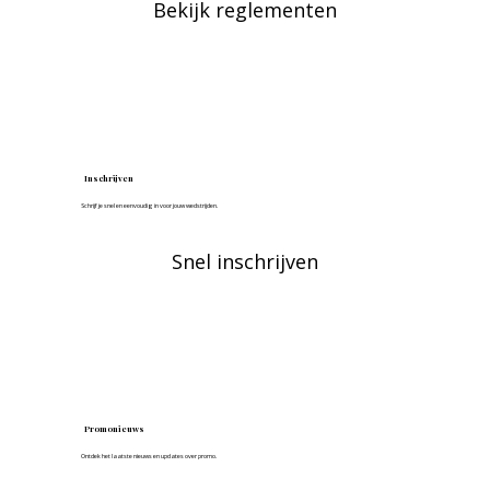
Bekijk reglementen
Inschrijven
Schrijf je snel en eenvoudig in voor jouw wedstrijden.
Snel inschrijven
Promonieuws
Ontdek het laatste nieuws en updates over promo.