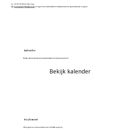
📞 +32 477 25 89 08 - Rita Tops
✉️
promowedstrijden@kvor.be
(vragen over wedstrijden/startlijsten/promo gerelateerde vragen)
Kalender
Bekijk alle komende promowedstrijden en noteer jouw data!
Bekijk kalender
Reglement
Alle regels en voorwaarden overzichtelijk op een rij.