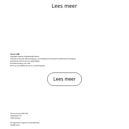
Lees meer
Over k.VOR
Koninklijke Vlaamse Onafhankelijke Ruiters
Officiële provinciale ruitervereniging van Antwerpen, erkend door Paardensport Vlaanderen.
✔️ Jumping & Dressuur voor alle leeftijden
✔️ Ondersteuning voor clubs
✔️ Focus op kwaliteit, plezier en samenhorigheid
Lees meer
Secretariaat k.VOR VZW
Gierledreef 51/5
2300 Turnhout
📮 Algemene vragen & samenwerking
info@kvor.be