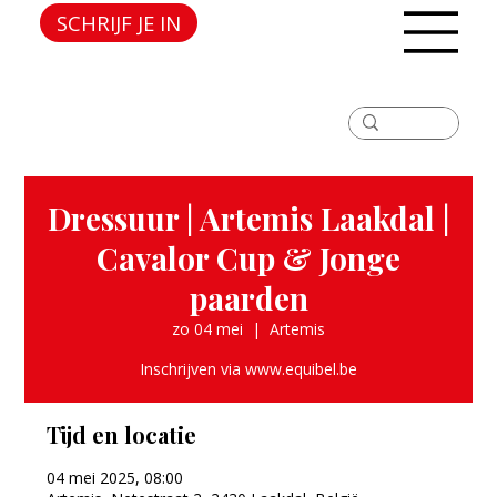
SCHRIJF JE IN
Dressuur | Artemis Laakdal |
Cavalor Cup & Jonge
paarden
zo 04 mei
  |  
Artemis
Inschrijven via www.equibel.be
Tijd en locatie
04 mei 2025, 08:00