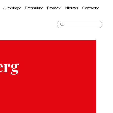
Jumping
Dressuur
Promo
Nieuws
Contact
erg