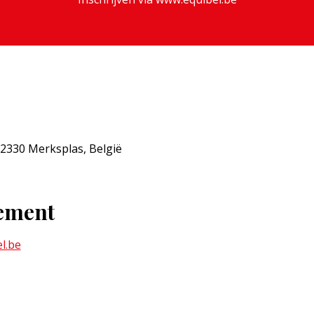
2330 Merksplas, België
nement
l.be