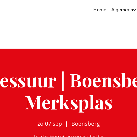
Home
Algemeen
essuur | Boensb
Merksplas
zo 07 sep
  |  
Boensberg
Inschrijven via www.equibel.be