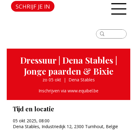
SCHRIJF JE IN
Dressuur | Dena Stables |
Jonge paarden & Bixie
zo 05 okt
  |  
Dena Stables
Inschrijven via www.equibel.be
Tijd en locatie
05 okt 2025, 08:00
Dena Stables, Industriedijk 12, 2300 Turnhout, België