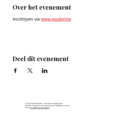
Over het evenement
Inschrijven via 
www.equibel.be
Deel dit evenement
© 2025 k.VOR Antwerpen – alle rechten voorbehouden.
Website ontworpen in samenwerking met vrijwilligers en ruiters.
Lid van
Paardensport Vlaanderen
.