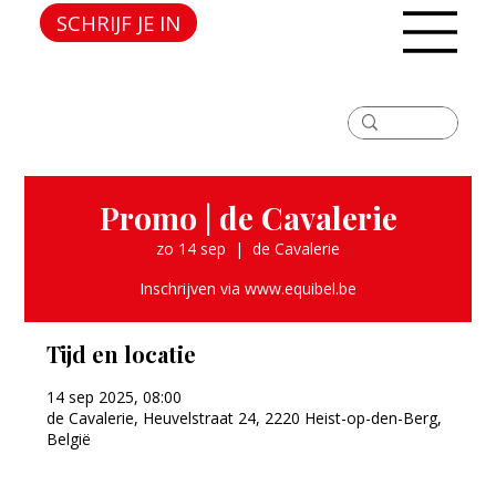
SCHRIJF JE IN
Promo | de Cavalerie
zo 14 sep
  |  
de Cavalerie
Inschrijven via www.equibel.be
Tijd en locatie
14 sep 2025, 08:00
de Cavalerie, Heuvelstraat 24, 2220 Heist-op-den-Berg,
België