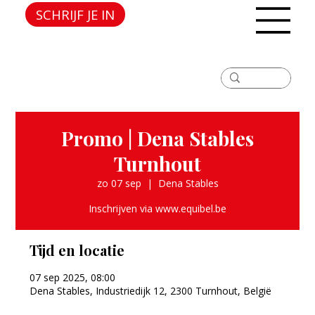
SCHRIJF JE IN
Promo | Dena Stables
Turnhout
zo 07 sep
  |  
Dena Stables
Inschrijven via www.equibel.be
Tijd en locatie
07 sep 2025, 08:00
Dena Stables, Industriedijk 12, 2300 Turnhout, België