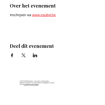
Over het evenement
Inschrijven via 
www.equibel.be
Deel dit evenement
© 2025 k.VOR Antwerpen – alle rechten voorbehouden.
Website ontworpen in samenwerking met vrijwilligers en ruiters.
Lid van
Paardensport Vlaanderen
.