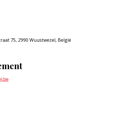
traat 75, 2990 Wuustwezel, België
nement
l.be