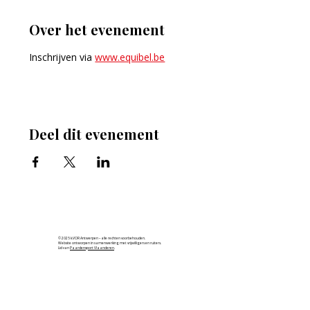
Over het evenement
Inschrijven via 
www.equibel.be
Deel dit evenement
© 2025 k.VOR Antwerpen – alle rechten voorbehouden.
Website ontworpen in samenwerking met vrijwilligers en ruiters.
Lid van
Paardensport Vlaanderen
.