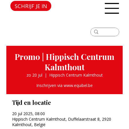
SCHRIJF JE IN
Promo | Hippisch Centrum
Kalmthout
zo 20 jul
  |  
Hippisch Centrum Kalmthout
Inschrijven via www.equibel.be
Tijd en locatie
20 jul 2025, 08:00
Hippisch Centrum Kalmthout, Duffelaarstraat 8, 2920
Kalmthout, België