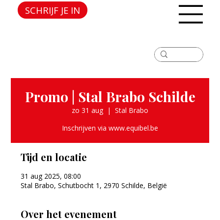
SCHRIJF JE IN
Promo | Stal Brabo Schilde
zo 31 aug
  |  
Stal Brabo
Inschrijven via www.equibel.be
Tijd en locatie
31 aug 2025, 08:00
Stal Brabo, Schutbocht 1, 2970 Schilde, België
Over het evenement