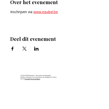
Over het evenement
Inschrijven via 
www.equibel.be
Deel dit evenement
© 2025 k.VOR Antwerpen – alle rechten voorbehouden.
Website ontworpen in samenwerking met vrijwilligers en ruiters.
Lid van
Paardensport Vlaanderen
.