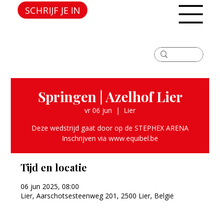
SCHRIJF JE IN
Springen | Azelhof Lier
vr 06 jun
  |  
Lier
Deze wedstrijd gaat door op de STEPHEX ARENA
Inschrijven via www.equibel.be
Tijd en locatie
06 jun 2025, 08:00
Lier, Aarschotsesteenweg 201, 2500 Lier, België