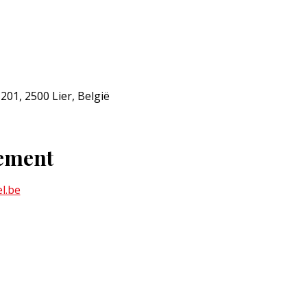
01, 2500 Lier, België
nement
l.be