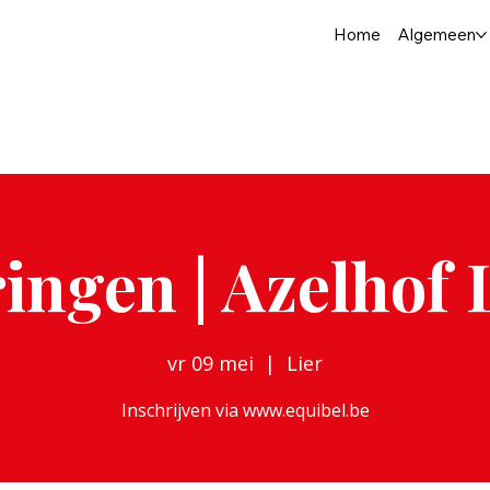
Home
Algemeen
ingen | Azelhof 
vr 09 mei
  |  
Lier
Inschrijven via www.equibel.be