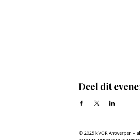
Deel dit even
© 2025 k.VOR Antwerpen – al
Website ontworpen in samenwe