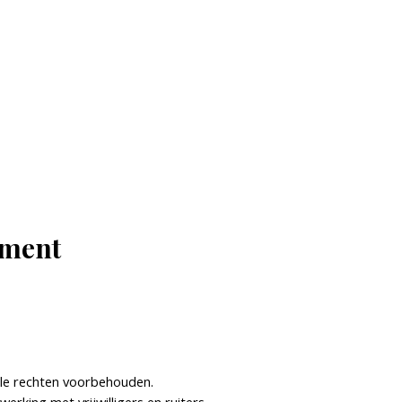
ement
le rechten voorbehouden.
rking met vrijwilligers en ruiters.