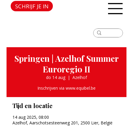
SCHRIJF JE IN
Springen | Azelhof Summer
Euroregio II
do 14 aug
  |  
Azelhof
Inschrijven via www.equibel.be
Tijd en locatie
14 aug 2025, 08:00
Azelhof, Aarschotsesteenweg 201, 2500 Lier, België