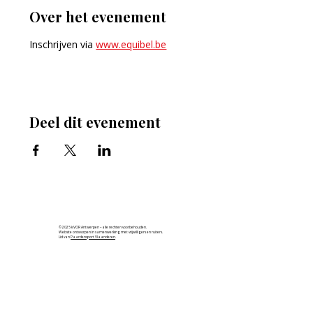
Over het evenement
Inschrijven via 
www.equibel.be
Deel dit evenement
© 2025 k.VOR Antwerpen – alle rechten voorbehouden.
Website ontworpen in samenwerking met vrijwilligers en ruiters.
Lid van
Paardensport Vlaanderen
.