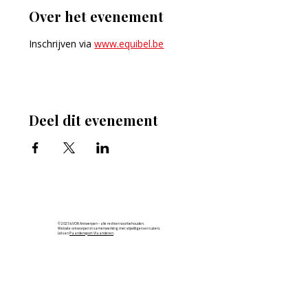
Over het evenement
Inschrijven via 
www.equibel.be
Deel dit evenement
© 2025 k.VOR Antwerpen – alle rechten voorbehouden.
Website ontworpen in samenwerking met vrijwilligers en ruiters.
Lid van
Paardensport Vlaanderen
.