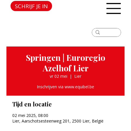
SCHRIJF JE IN
Springen | Euroregio
Azelhof Lier
vr 02 mei
  |  
Lier
Inschrijven via www.equibel.be
Tijd en locatie
02 mei 2025, 08:00
Lier, Aarschotsesteenweg 201, 2500 Lier, België