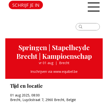
SCHRIJF JE IN
Springen | Stapelheyde
Brecht | Kampioenschap
vr 01 aug
  |  
Brecht
Inschrijven via www.equibel.be
Tijd en locatie
01 aug 2025, 08:00
Brecht, Luyckstraat 7, 2960 Brecht, België