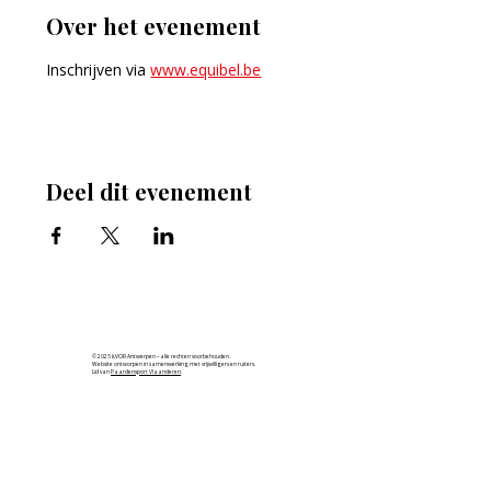
Over het evenement
Inschrijven via 
www.equibel.be
Deel dit evenement
© 2025 k.VOR Antwerpen – alle rechten voorbehouden.
Website ontworpen in samenwerking met vrijwilligers en ruiters.
Lid van
Paardensport Vlaanderen
.