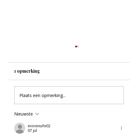
1 opmerking
Plaats een opmerking...
Je hebt een paard gekocht… en nu?
Nieuwste
evovexufix02
07 jul