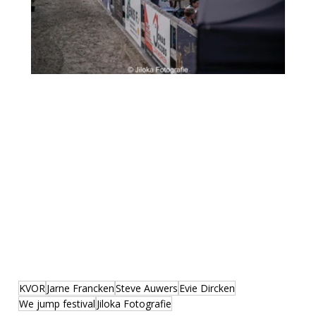
KVOR
Jarne Francken
Steve Auwers
Evie Dircken
We jump festival
Jiloka Fotografie