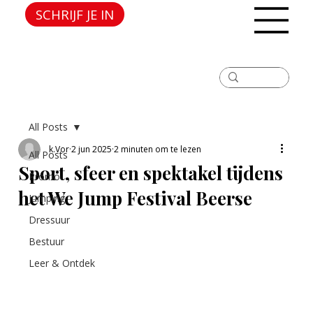
SCHRIJF JE IN
All Posts
k.Vor
2 jun 2025
2 minuten om te lezen
All Posts
Sport, sfeer en spektakel tijdens
Promo
het We Jump Festival Beerse
Jumping
Dressuur
Bestuur
Leer & Ontdek