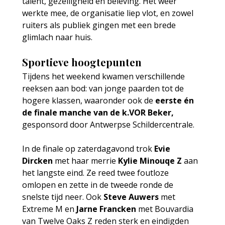
talent, gezelligheid en beleving. Het weer 
werkte mee, de organisatie liep vlot, en zowel 
ruiters als publiek gingen met een brede 
glimlach naar huis.
Sportieve hoogtepunten
Tijdens het weekend kwamen verschillende 
reeksen aan bod: van jonge paarden tot de 
hogere klassen, waaronder ook de 
eerste én 
de finale manche van de k.VOR Beker, 
gesponsord
door
Antwerpse Schildercentrale
.
In de finale op zaterdagavond trok 
Evie 
Dircken
 met haar merrie 
Kylie Minouqe Z
 aan 
het langste eind. Ze reed twee foutloze 
omlopen en zette in de tweede ronde de 
snelste tijd neer. Ook 
Steve Auwers
 met 
Extreme M en 
Jarne Francken 
met Bouvardia 
van Twelve Oaks Z reden sterk en eindigden 